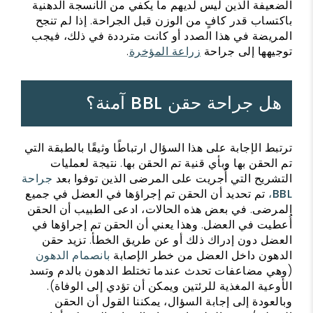
الضعيفة الذين ليس لديهم ما يكفي من الأنسجة الدهنية
باكتساب قدر كافٍ من الوزن قبل الجراحة. إذا لم تنجح
المريضة في هذا الصدد أو كانت مترددة في ذلك، فيجب
توجيهها إلى جراحة
زراعة المؤخرة
.
هل جراحة حقن BBL آمنة؟
ترتبط الإجابة على هذا السؤال ارتباطًا وثيقًا بالطبقة التي
تم الحقن بها وبأي قنية تم الحقن بها. نتيجة لعمليات
التشريح التي أُجريت على المرضى الذين توفوا بعد
جراحة
BBL،
تم تحديد أن الحقن تم إجراؤها في العضل في جميع
المرضى. في بعض هذه الحالات، ادعى الطبيب أن الحقن
أُعطيت في العضل. وهذا يعني أن الحقن تم إجراؤها في
العضل دون إدراك ذلك أو عن طريق الخطأ. تزيد حقن
الدهون داخل العضل من خطر الإصابة
بانصمام الدهون
(وهي مضاعفات تحدث عندما تختلط الدهون بالدم وتسد
الأوعية المغذية للرئتين ويمكن أن تؤدي إلى الوفاة).
وبالعودة إلى إجابة السؤال، يمكننا القول أن الحقن