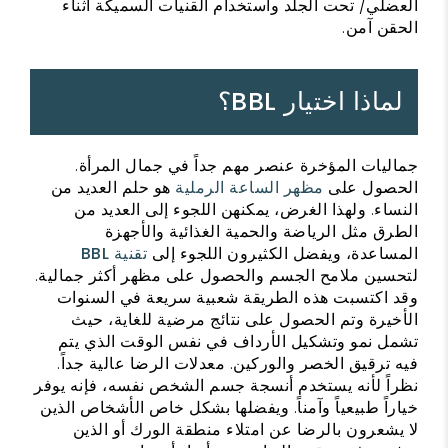
العضلي/ تحت الجلد واستخدام القنيات السميكة أثناء
الحقن آمن.
لماذا اختيار BBL؟
جماليات المؤخرة عنصر مهم جداً في جمال المرأة.
الحصول على
مظهر الساعة الرملية
هو حلم العديد من
النساء. ولهذا الغرض، يمكنهن اللجوء إلى العديد من
الطرق مثل الرياضة والحمية الغذائية والأجهزة
المساعدة، ويفضل الكثيرون اللجوء إلى
تقنية BBL
لتحسين ملامح الجسم والحصول على مظهر أكثر جمالية.
وقد اكتسبت هذه الطريقة شعبية سريعة في السنوات
الأخيرة وتم الحصول على نتائج مرضية للغاية، حيث
تشمل نمو وتشكيل الأرداف في نفس الوقت الذي يتم
فيه ترقيق الخصر والوركين. معدلات الرضا عالية جداً.
نظراً لأنه يستخدم أنسجة جسم الشخص نفسه، فإنه يوفر
خياراً طبيعياً وآمناً. ويفضلها بشكل خاص الأشخاص الذين
لا يشعرون بالرضا عن امتلاء منطقة الورك أو الذين